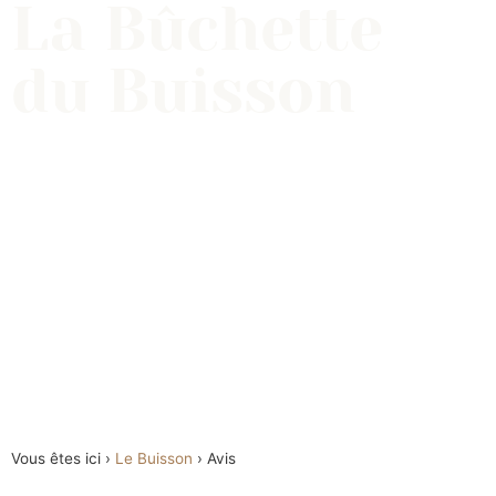
La Bûchette
du Buisson
Vous êtes ici ›
Le Buisson
›
Avis