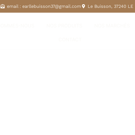
6
email : earllebuisson37@gmail.com
Le Buisson, 37240 L
SOMMES-NOUS
NOS PRODUITS
NOS MARCHÉS
CONTACT